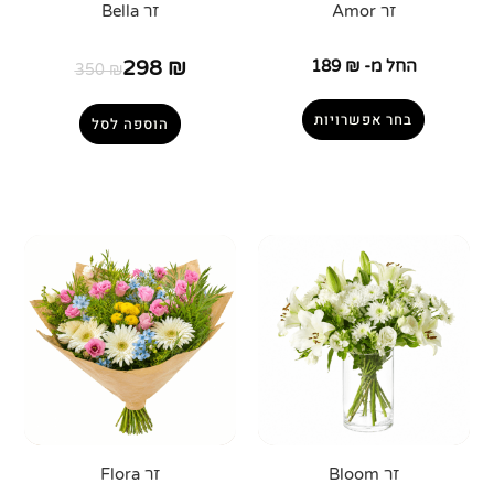
זר Amor
זר Bella
החל מ-
₪
189
₪
298
350
₪
בחר אפשרויות
הוספה לסל
זר Bloom
זר Flora