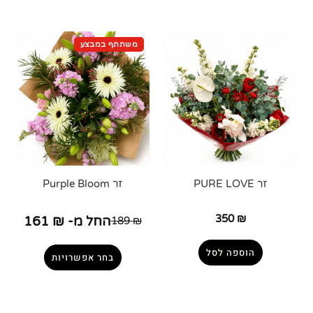
זר PURE LOVE
זר Purple Bloom
350
₪
החל מ-
₪
161
189
₪
הוספה לסל
בחר אפשרויות