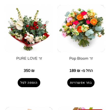
זר Pop Bloom
זר PURE LOVE
החל מ-
₪
189
₪
350
בחר אפשרויות
הוספה לסל