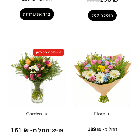
350
₪
בחר אפשרויות
הוספה לסל
זר Flora
זר Garden
החל מ-
₪
189
החל מ-
₪
161
189
₪