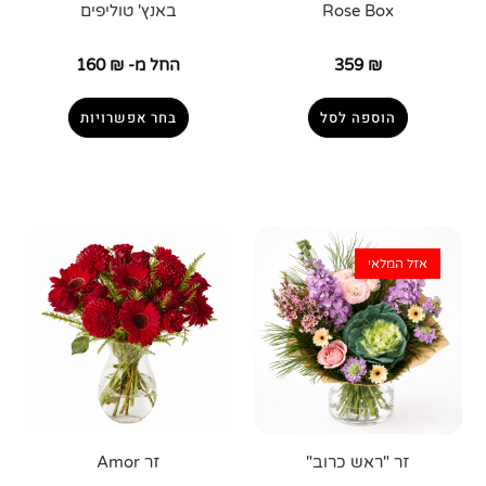
Rose Box
באנץ' טוליפים
₪
359
החל מ-
₪
160
הוספה לסל
בחר אפשרויות
אזל המלאי
זר "ראש כרוב"
זר Amor