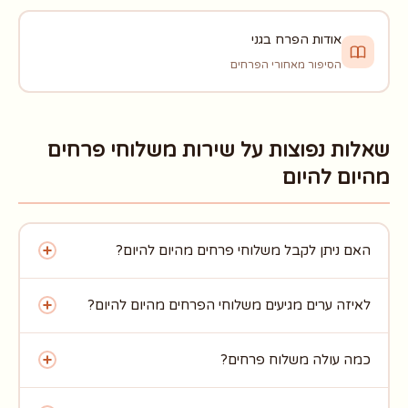
אודות הפרח בגני
הסיפור מאחורי הפרחים
שאלות נפוצות על שירות משלוחי פרחים
מהיום להיום
האם ניתן לקבל משלוחי פרחים מהיום להיום?
כן. הזמנות שמתקבלות עד השעה 15:00 מסופקות עוד באותו
לאיזה ערים מגיעים משלוחי הפרחים מהיום להיום?
יום. בימי שישי יש להזמין מראש בלבד ואין משלוחים בשבת.
אנו מספקים משלוחי פרחים מהיום להיום ל-19 ערים באזור
כמה עולה משלוח פרחים?
המרכז: רמת גן, תל אביב, גבעתיים, פתח תקווה, בני ברק, חולון,
בת ים, הרצליה, רמת השרון, ראשון לציון ועוד.