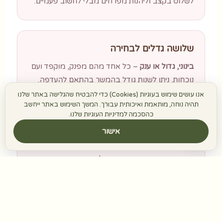
לשלוט בקצב וליהנות מפרחים מבלי לחשוב פעמיים.
שלושה גדלים לבחירה
בינוני, גדול או ענק
– כל אחד מהם מפנק, מוקפד ועם
נוכחות. ניתן לשנות גודל בהמשך בהתאם להעדפה.
אנו עושים שימוש בעוגיות (Cookies) כדי להבטיח שהגלישה באתר שלנו
תהיה נוחה, מותאמת ואיכותית עבורך. המשך השימוש באתר ייחשב
כהסכמה למדיניות העוגיות שלנו.
משלוח עד הבית כלול
אישור
המחיר כולל
משלוח פרחים עד הבית
– גם אם את לא
גרה במרכז. התעריף משתנה לפי אזור ומוצג בבחירת
המנוי.
יום קבוע שאת בוחרת