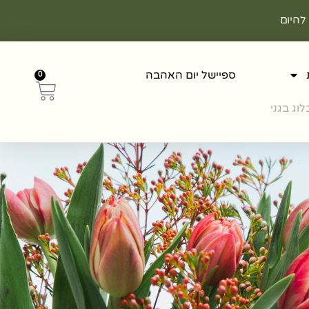
להיום
ספיישל יום האהבה
0
וג בגני