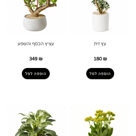
עץ זית
עציץ הכסף והשפע
349
₪
180
₪
הוספה לסל
הוספה לסל