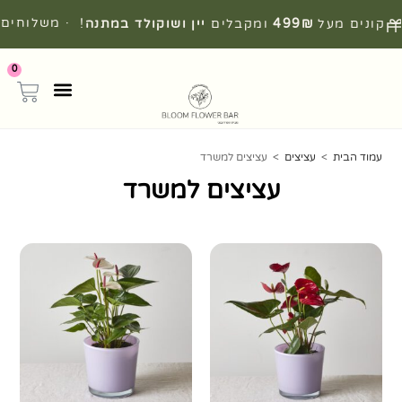
· משלוחים
קונים מעל
499₪
ומקבלים
יין ושוקולד במתנה
!
מהירים מהיום להיום
0
עמוד הבית
>
עציצים
>
עציצים למשרד
עציצים למשרד