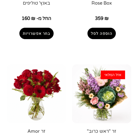
Rose Box
באנץ' טוליפים
₪
359
החל מ-
₪
160
הוספה לסל
בחר אפשרויות
אזל המלאי
זר "ראש כרוב"
זר Amor