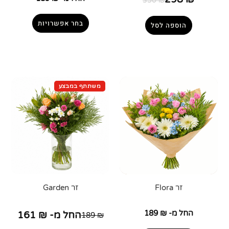
350
₪
בחר אפשרויות
הוספה לסל
זר Flora
זר Garden
החל מ-
₪
189
החל מ-
₪
161
189
₪