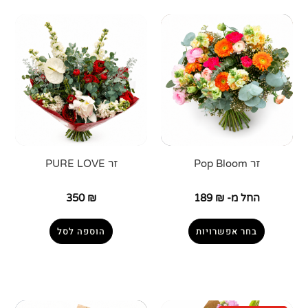
זר Pop Bloom
זר PURE LOVE
החל מ-
₪
189
₪
350
בחר אפשרויות
הוספה לסל