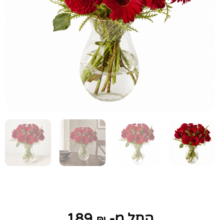
החל מ-
189
₪