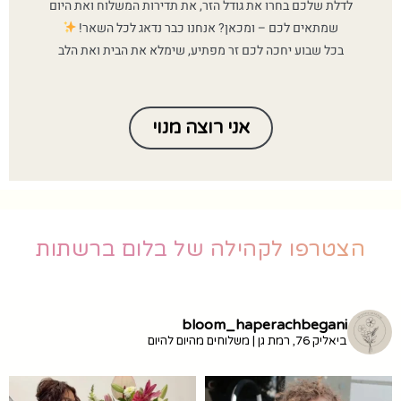
לדלת שלכם בחרו את גודל הזר, את תדירות המשלוח ואת היום
שמתאים לכם – ומכאן? אנחנו כבר נדאג לכל השאר!
בכל שבוע יחכה לכם זר מפתיע, שימלא את הבית ואת הלב
אני רוצה מנוי
הצטרפו לקהילה של בלום ברשתות
bloom_haperachbegani
ביאליק 76, רמת גן | משלוחים מהיום להיום
זמין ב-10% הנחה עם הקוד
מ