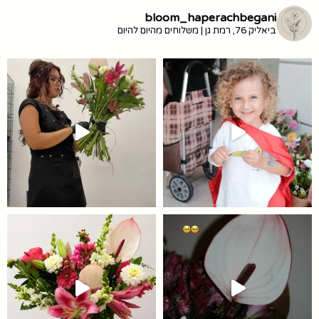
bloom_haperachbegani
ביאליק 76, רמת גן | משלוחים מהיום להיום
זמין ב-10% הנחה עם הקוד
מ
ה
תת לכבוד ט״ו באב מוזמנים להזמין כב