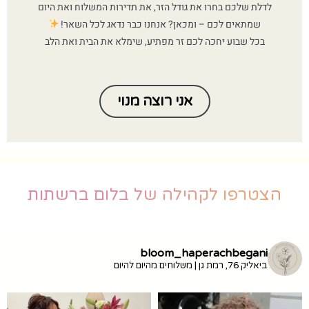
לדלת שלכם בחרו את גודל הזר, את תדירות המשלוח ואת היום
שמתאים לכם – ומכאן? אנחנו כבר נדאג לכל השאר!
בכל שבוע יחכה לכם זר מפתיע, שימלא את הבית ואת הלב
אני רוצה מנוי
הצטרפו לקהילה של בלום ברשתות
bloom_haperachbegani
ביאליק 76, רמת גן | משלוחים מהיום להיום
זמין ב-10% הנחה עם הקוד
מ