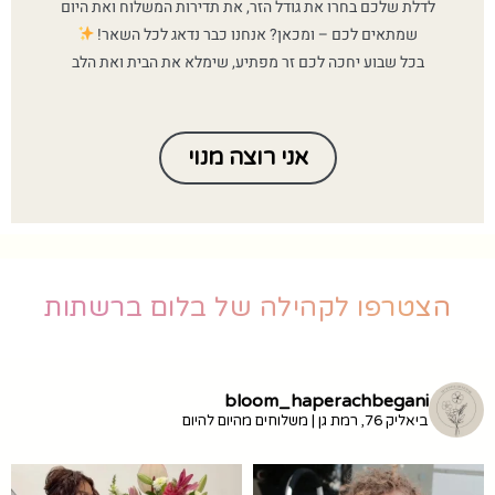
לדלת שלכם בחרו את גודל הזר, את תדירות המשלוח ואת היום
שמתאים לכם – ומכאן? אנחנו כבר נדאג לכל השאר!
בכל שבוע יחכה לכם זר מפתיע, שימלא את הבית ואת הלב
אני רוצה מנוי
הצטרפו לקהילה של בלום ברשתות
bloom_haperachbegani
ביאליק 76, רמת גן | משלוחים מהיום להיום
זמין ב-10% הנחה עם הקוד
מ