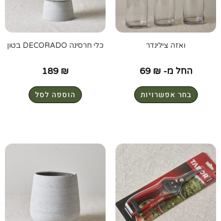
ואזה צילינדר
כלי חרסינה DECORADO בטון
החל מ-
₪
69
₪
189
בחר אפשרויות
הוספה לסל