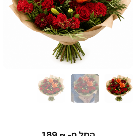
החל מ-
189
₪