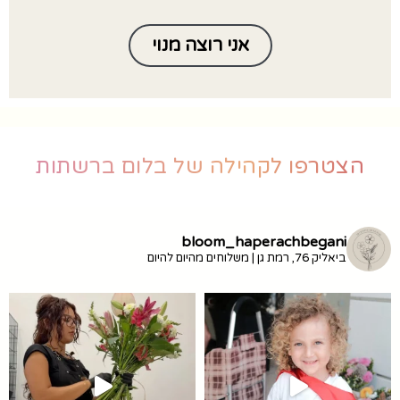
אני רוצה מנוי
הצטרפו לקהילה של בלום ברשתות
bloom_haperachbegani
ביאליק 76, רמת גן | משלוחים מהיום להיום
זמין ב-10% הנחה עם הקוד
מ