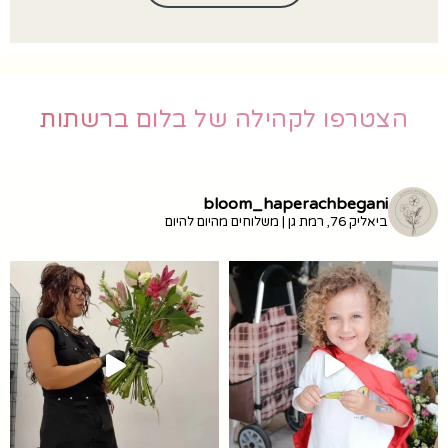
הצטרפו לקהילה של בלום ברשתות
bloom_haperachbegani
ביאליק 76, רמת גן | משלוחים מהיום להיום
זמין ב-10% הנחה עם הקוד
מ