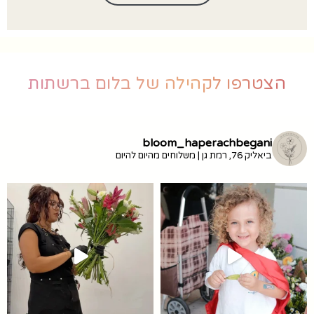
הצטרפו לקהילה של בלום ברשתות
bloom_haperachbegani
ביאליק 76, רמת גן | משלוחים מהיום להיום
זמין ב-10% הנחה עם הקוד
מ