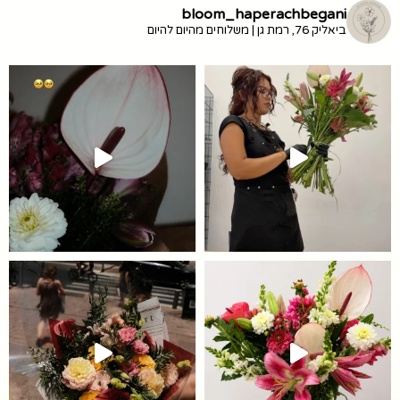
bloom_haperachbegani
ביאליק 76, רמת גן | משלוחים מהיום להיום
להזכיר לו שט״ו באב ממש עוד רגע וה
ב
דעות למי לשלוח את הסרטון הזה…
#פר