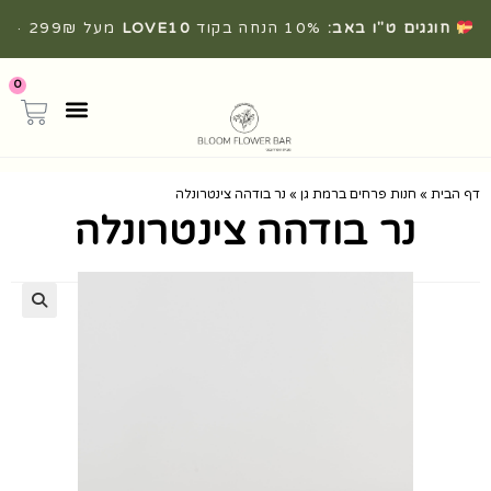
חוגגים ט"ו באב:
10% הנחה בקוד
LOVE10
מעל 299₪ ·
משלוחים מהירים מהיום להיום
0
דף הבית
»
חנות פרחים ברמת גן
»
נר בודהה צינטרונלה
נר בודהה צינטרונלה