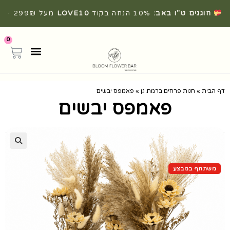
חוגגים ט"ו באב:
10% הנחה בקוד
LOVE10
מעל 299₪ ·
משלוחים מהירים מהיום להיום
0
דף הבית
»
חנות פרחים ברמת גן
»
פאמפס יבשים
פאמפס יבשים